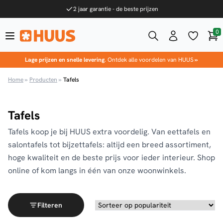
Ga naar de inhoud
2 jaar garantie - de beste prijzen
0
Win
HUUS.nl
Lage prijzen en snelle levering
. Ontdek alle voordelen van HUUS
»
Home
»
Producten
»
Tafels
Tafels
Tafels koop je bij HUUS extra voordelig. Van eettafels en
salontafels tot bijzettafels: altijd een breed assortiment,
hoge kwaliteit en de beste prijs voor ieder interieur. Shop
online of kom langs in één van onze woonwinkels.
Filteren