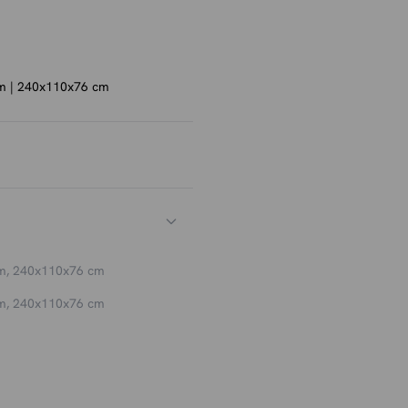
eeft de tafel een luchtige
egt extra elegantie toe en
 het eikenfineer heeft elke
m | 240x110x76 cm
ttafel Ines een echte
plaats aan 6 personen en
n comfortabel tafelen.
 Ines voor een harmonieus en
m
,
240x110x76 cm
m, 240x110x76 cm