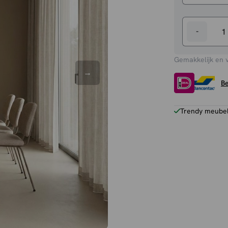
-
Eettafel
Ines
Gemakkelijk en 
aantal
Be
Trendy meubels