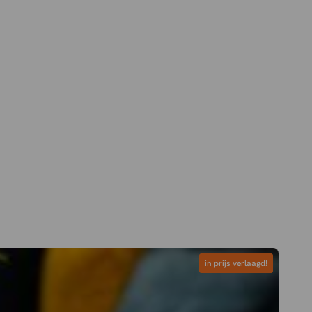
in prijs verlaagd!
in prijs verlaagd!