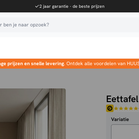
2 jaar garantie - de beste prijzen
 ben je naar opzoek?
age prijzen en snelle levering
. Ontdek alle voordelen van HUU
Eettafel
Variatie