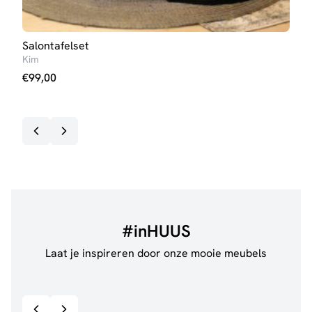
Salontafelset
Salo
Kim
Elize
€
99,00
€
10
#inHUUS
Laat je inspireren door onze mooie meubels
@jillgoede_
867
@de.
Bekijk inspiratie details