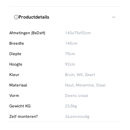
Productdetails
Afmetingen (BxDxH)
140x75x92cm
Breedte
140cm
Diepte
75cm
Hoogte
92cm
Kleur
Bruin, Wit, Zwart
Materiaal
Hout, Melamine, Staal
Vorm
Deens ovaal
Gewicht KG
23,5kg
Zelf monteren?
Ja,eenvoudig