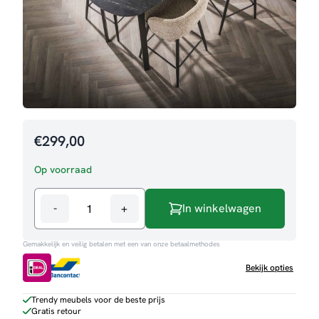
€
299,00
Op voorraad
-
+
In winkelwagen
Bartafel
Monet
Gemakkelijk en veilig betalen met een van onze betaalmethodes
aantal
Bekijk opties
Trendy meubels voor de beste prijs
Gratis retour