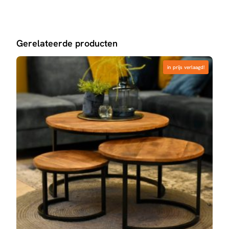
Gerelateerde producten
in prijs verlaagd!
in prijs verlaagd!