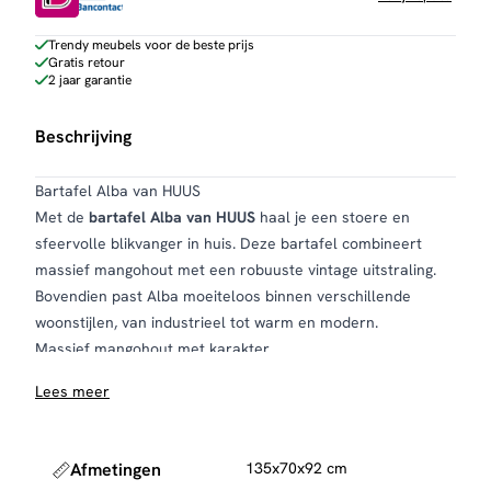
Trendy meubels voor de beste prijs
Gratis retour
2 jaar garantie
Beschrijving
Bartafel Alba van HUUS
Met de
bartafel Alba van HUUS
haal je een stoere en
sfeervolle blikvanger in huis. Deze bartafel combineert
massief mangohout met een robuuste vintage uitstraling.
Bovendien past Alba moeiteloos binnen verschillende
woonstijlen, van industrieel tot warm en modern.
Massief mangohout met karakter
De bartafel is vervaardigd uit massief mangohout in de
Lees meer
kleur leem antiek. Hierdoor krijgt de tafel een warme,
natuurlijke uitstraling. Daarnaast is het tafelblad opgedikt,
waardoor het blad maar liefst 5 cm dik is. Dit zorgt niet
Afmetingen
135x70x92 cm
alleen voor extra stevigheid, maar ook voor een krachtige