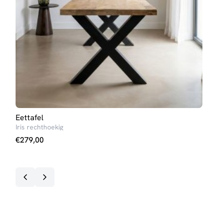
Eettafel
Salo
Iris rechthoekig
Ann
€
279,00
€
99