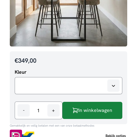
€
349,00
Kleur
-
+
In winkelwagen
Bartafel
Alba
Gemakkelijk en veilig betalen met een van onze betaalmethodes
aantal
Bekijk opties