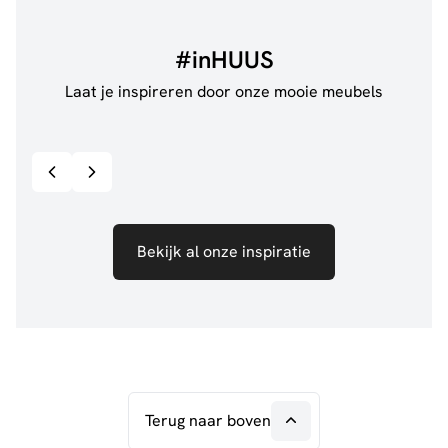
#inHUUS
Laat je inspireren door onze mooie meubels
@jillgoede_
867
@de.
Bekijk inspiratie details
Bekijk al onze inspiratie
Terug naar boven