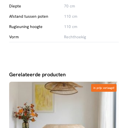
Diepte
70 cm
Afstand tussen poten
110 cm
Rugleuning hoogte
110 cm
Vorm
Rechthoekig
Gerelateerde producten
in prijs verlaagd!
in prijs verlaagd!