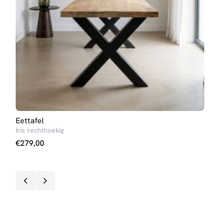
Eettafel
Salo
Iris rechthoekig
Elize
€
279,00
€
10