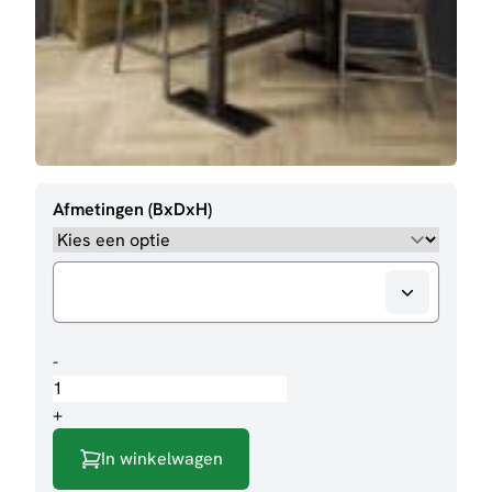
Afmetingen (BxDxH)
Bartafel
-
Barolo
aantal
+
In winkelwagen