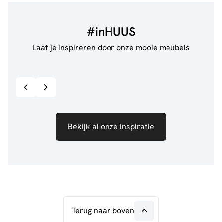
#inHUUS
Laat je inspireren door onze mooie meubels
@jillgoede_
867
@de.
Bekijk inspiratie details
Bekijk al onze inspiratie
Terug naar boven