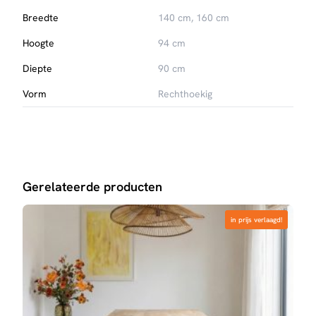
Breedte
140 cm, 160 cm
Hoogte
94 cm
Diepte
90 cm
Vorm
Rechthoekig
Gerelateerde producten
in prijs verlaagd!
in prijs verlaagd!