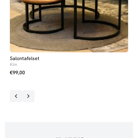
Salontafelset
Salo
Kim
Ann
€
99,00
€
99