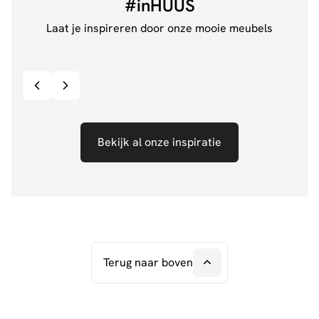
#inHUUS
Laat je inspireren door onze mooie meubels
@jillgoede_
867
@de.
Bekijk inspiratie details
Bekijk al onze inspiratie
Terug naar boven