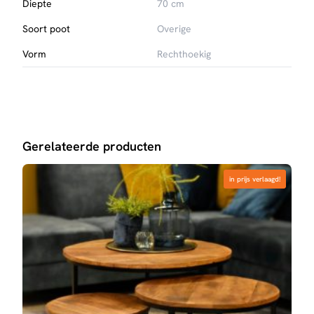
Diepte
70 cm
Soort poot
Overige
Vorm
Rechthoekig
Gerelateerde producten
in prijs verlaagd!
in prijs verlaagd!