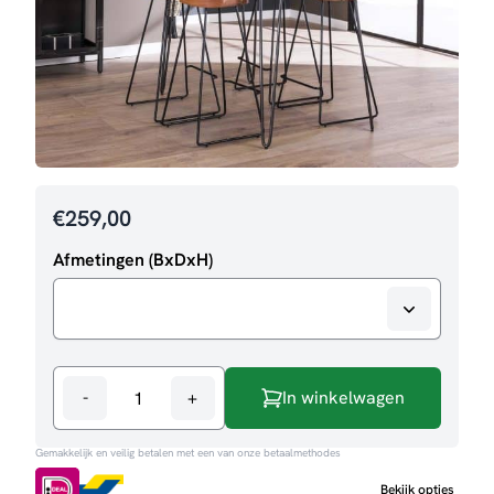
€
259,00
Afmetingen (BxDxH)
-
+
In winkelwagen
Bartafel
Bodil
Gemakkelijk en veilig betalen met een van onze betaalmethodes
aantal
Bekijk opties