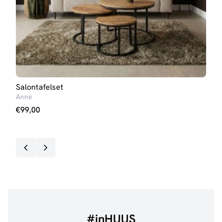
Salontafelset
Eett
Anne
Iris 
€
99,00
€
23
Op v
#inHUUS