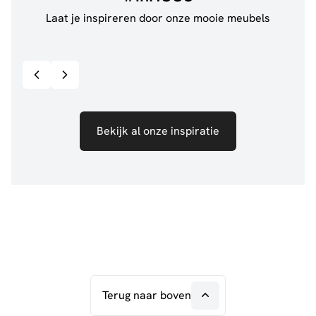
Laat je inspireren door onze mooie meubels
@jillgoede_
867
@de.
Bekijk inspiratie details
Bekijk al onze inspiratie
Terug naar boven