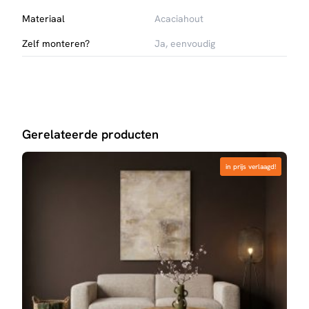
Materiaal
Acaciahout
Zelf monteren?
Ja, eenvoudig
Gerelateerde producten
in prijs verlaagd!
in prijs verlaagd!