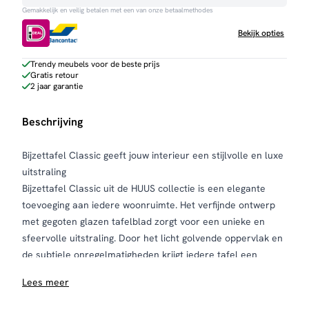
Gemakkelijk en veilig betalen met een van onze betaalmethodes
aantal
Bekijk opties
Trendy meubels voor de beste prijs
Gratis retour
2 jaar garantie
Beschrijving
Bijzettafel Classic geeft jouw interieur een stijlvolle en luxe
uitstraling
Bijzettafel Classic uit de HUUS collectie is een elegante
toevoeging aan iedere woonruimte. Het verfijnde ontwerp
met gegoten glazen tafelblad zorgt voor een unieke en
sfeervolle uitstraling. Door het licht golvende oppervlak en
de subtiele onregelmatigheden krijgt iedere tafel een
karaktervolle look die perfect past binnen een modern,
Lees meer
hotel chique of industrieel interieur.
De tafel is verkrijgbaar in twee stijlvolle kleuren: antiek