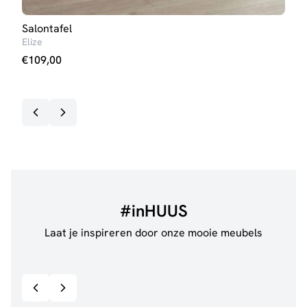
Salontafel
Eett
Elize
Iris 
€
109,00
€
27
#inHUUS
Laat je inspireren door onze mooie meubels
@jillgoede_
867
@de.
Bekijk inspiratie details