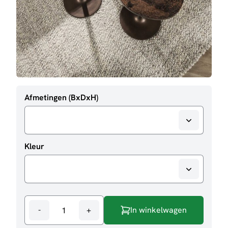
Afmetingen (BxDxH)
Kleur
-
+
In winkelwagen
Bijzettafel
Classic