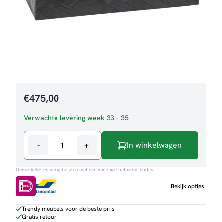
€
475,00
Verwachte levering week 33 - 35
-
+
In winkelwagen
Bijzettafel
Ziano
Gemakkelijk en veilig betalen met een van onze betaalmethodes
aantal
Bekijk opties
Trendy meubels voor de beste prijs
Gratis retour