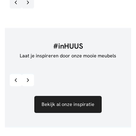
#inHUUS
Laat je inspireren door onze mooie meubels
@jillgoede_
867
@de.
Bekijk inspiratie details
Bekijk al onze inspiratie