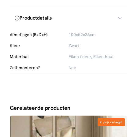
Productdetails
Afmetingen (BxDxH)
100x52x36cm
Kleur
Zwart
Materiaal
Eiken fineer, Eiken hout
Zelf monteren?
Nee
Gerelateerde producten
in prijs verlaagd!
in prijs verlaagd!