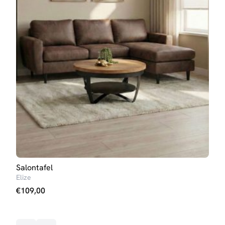
Salontafel
Eett
Elize
Iris 
€
109,00
€
23
Op v