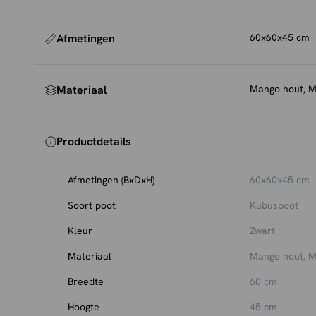
Afmetingen
60x60x45 cm
Materiaal
Mango hout, Ma
Productdetails
Afmetingen (BxDxH)
60x60x45 cm
Soort poot
Kubuspoot
Kleur
Zwart
Materiaal
Mango hout, Ma
Breedte
60 cm
Hoogte
45 cm