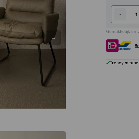
-
Bijzettafel
Paterno
Gemakkelijk en 
aantal
Be
Trendy meubels