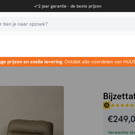
2 jaar garantie - de beste prijzen
 ben je naar opzoek?
age prijzen en snelle levering
. Ontdek alle voordelen van HUU
Bijzetta
€
249,
Verwachte lev