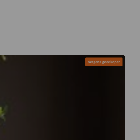
nergens goedkoper
nergens goedkoper