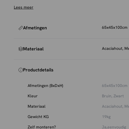
Lees meer
Afmetingen
65x45x100cm
Materiaal
Acaciahout, M
Productdetails
Afmetingen (BxDxH)
65x45x100cm
Kleur
Bruin, Zwart
Materiaal
Acaciahout, M
Gewicht KG
19kg
Zelf monteren?
Ja,eenvoudig