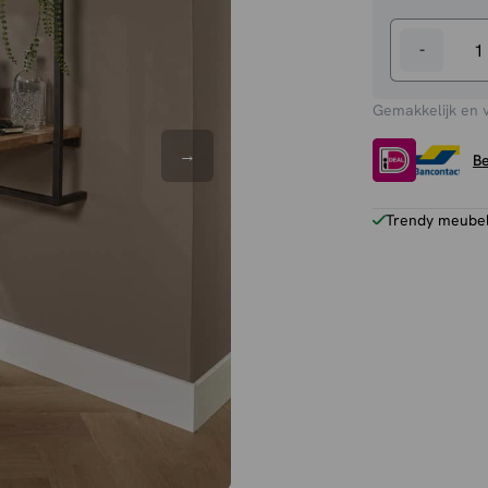
-
Bureau
Joost
Gemakkelijk en 
aantal
Be
Trendy meubels