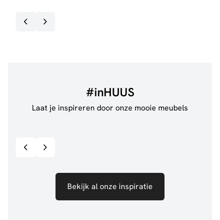
#inHUUS
Laat je inspireren door onze mooie meubels
@jillgoede_
867
@de.
Bekijk inspiratie details
Bekijk al onze inspiratie