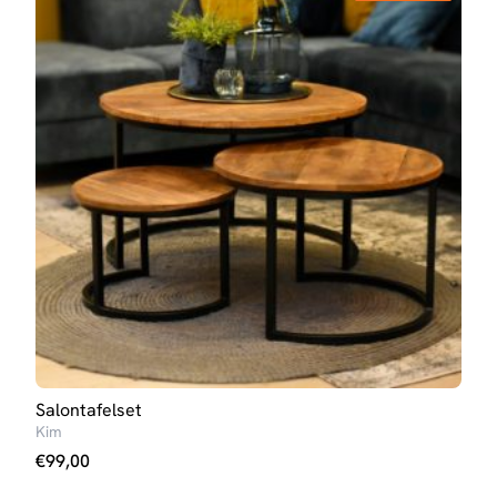
Salontafelset
Eett
Kim
Iris 
€
99,00
€
23
Op v