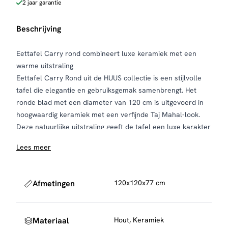
2 jaar garantie
Beschrijving
Eettafel Carry rond combineert luxe keramiek met een
warme uitstraling
Eettafel Carry Rond uit de HUUS collectie is een stijlvolle
tafel die elegantie en gebruiksgemak samenbrengt. Het
ronde blad met een diameter van 120 cm is uitgevoerd in
hoogwaardig keramiek met een verfijnde Taj Mahal-look.
Deze natuurlijke uitstraling geeft de tafel een luxe karakter
en maakt haar tot een sfeervolle toevoeging aan de
Lees meer
eetkamer.
Het keramieken blad is krasbestendig, vlekwerend en
bestand tegen hoge temperaturen. Hierdoor is Carry
Afmetingen
120x120x77 cm
perfect geschikt voor dagelijks en intensief gebruik, zonder
dat speciaal onderhoud nodig is.
Het centrale onderstel is uitgevoerd in een donkerbruine
Materiaal
Hout, Keramiek
eikenhout-look en voorzien van een karakteristiek wave-