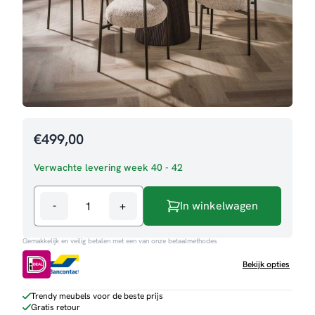
€
499,00
Verwachte levering week 40 - 42
-
+
In winkelwagen
Eettafel
Carry
Gemakkelijk en veilig betalen met een van onze betaalmethodes
rond
aantal
Bekijk opties
Trendy meubels voor de beste prijs
Gratis retour