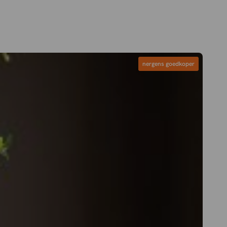
nergens goedkoper
nergens goedkoper