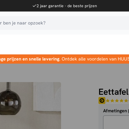
2 jaar garantie - de beste prijzen
 ben je naar opzoek?
age prijzen en snelle levering
. Ontdek alle voordelen van HUU
Eettafe
Afmetingen 