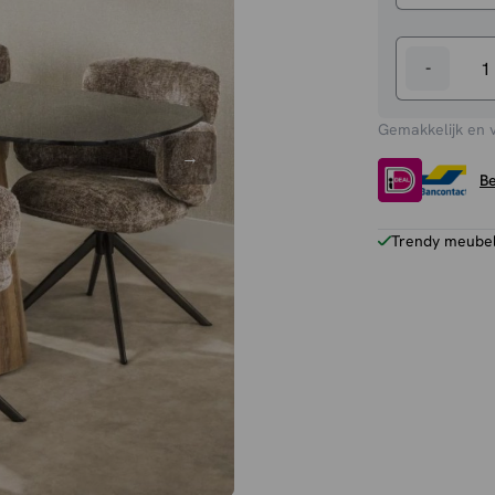
-
Eettafel
Fenna
Gemakkelijk en 
aantal
Be
Trendy meubels