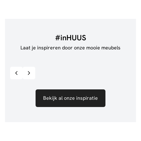
#inHUUS
Laat je inspireren door onze mooie meubels
@de.pleck
@thui
Bekijk inspiratie details
Bekijk al onze inspiratie