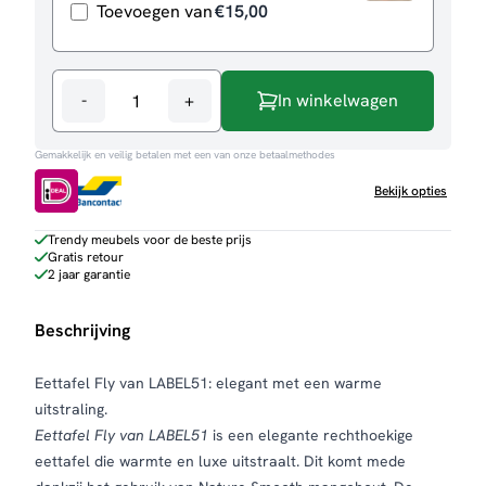
Toevoegen van
€
15,00
-
+
In winkelwagen
Eettafel
Fly
Gemakkelijk en veilig betalen met een van onze betaalmethodes
aantal
Bekijk opties
Trendy meubels voor de beste prijs
Gratis retour
2 jaar garantie
Beschrijving
Eettafel Fly van LABEL51: elegant met een warme
uitstraling.
Eettafel Fly van LABEL51
is een elegante rechthoekige
eettafel die warmte en luxe uitstraalt. Dit komt mede