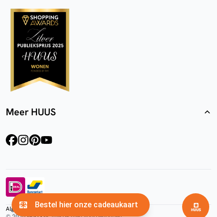
Meer HUUS
facebook
instagram
pinterest
youtube
Algemene voorwaarden
Privacyverklaring
Cookies
© 2026
HUUS.nl
. Alle rechten voorbehouden.