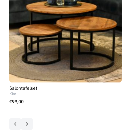
Salontafelset
Eett
Kim
Iris 
€
99,00
€
27