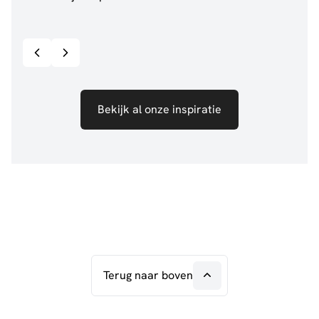
@anouskaband
528
@de.
Bekijk inspiratie details
Bekijk al onze inspiratie
Terug naar boven