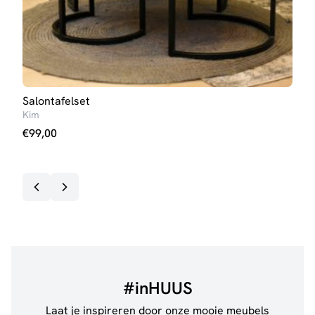
Salontafelset
Salo
Kim
Ann
€
99,00
€
99
#inHUUS
Laat je inspireren door onze mooie meubels