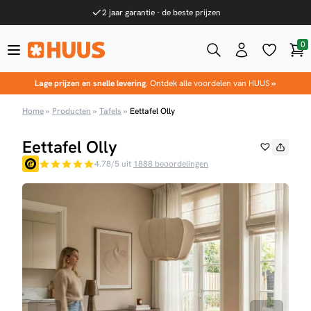
Ga naar de inhoud
2 jaar garantie - de beste prijzen
0
Win
HUUS.nl
Lage prijzen en snelle levering
. Ontdek alle voordelen van HUUS
»
Home
»
Producten
»
Tafels
»
Eettafel Olly
Eettafel Olly
4.78/5 uit
1888 beoordelingen