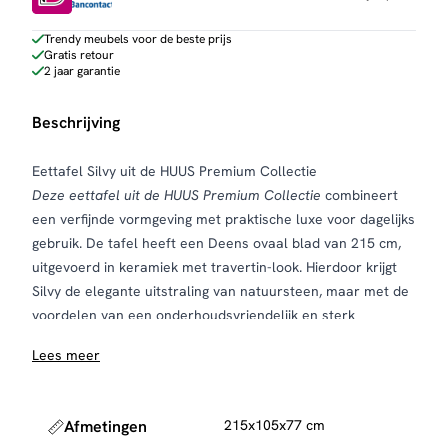
Trendy meubels voor de beste prijs
Gratis retour
2 jaar garantie
Beschrijving
Eettafel Silvy uit de HUUS Premium Collectie
Deze eettafel uit de HUUS Premium Collectie
combineert
een verfijnde vormgeving met praktische luxe voor dagelijks
gebruik. De tafel heeft een Deens ovaal blad van 215 cm,
uitgevoerd in keramiek met travertin-look. Hierdoor krijgt
Silvy de elegante uitstraling van natuursteen, maar met de
voordelen van een onderhoudsvriendelijk en sterk
materiaal.
Lees meer
Het keramieken blad is krasbestendig, vlekwerend en
bestand tegen hoge temperaturen, waardoor de tafel
perfect is voor intensief gebruik zonder speciaal
Afmetingen
215x105x77 cm
onderhoud. Het centrale onderstel in eikenhout-look zorgt