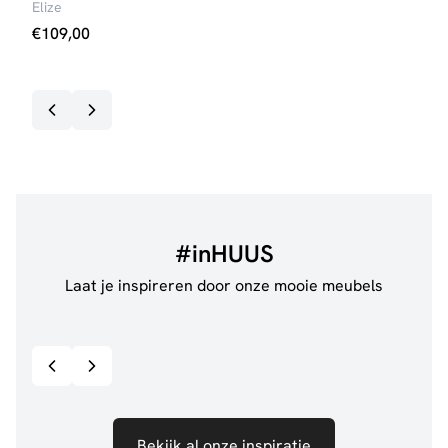
Elize
Iris 
€
109,00
€
27
#inHUUS
Laat je inspireren door onze mooie meubels
@jillgoede_
867
@ano
Bekijk inspiratie details
Bekijk al onze inspiratie