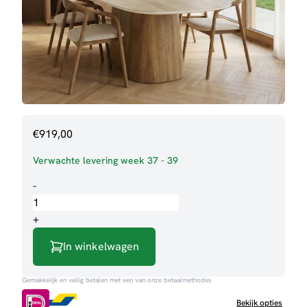
€
919,00
Verwachte levering week 37 - 39
Eettafel
-
Silvy
aantal
+
In winkelwagen
Gemakkelijk en veilig betalen met een van onze betaalmethodes
Bekijk opties