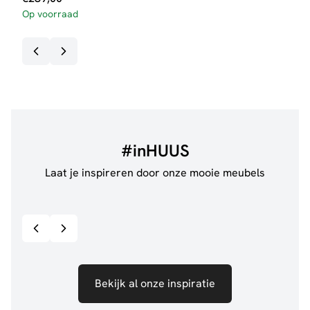
Op voorraad
#inHUUS
Laat je inspireren door onze mooie meubels
@jillgoede_
867
@de.
Bekijk inspiratie details
Bekijk al onze inspiratie