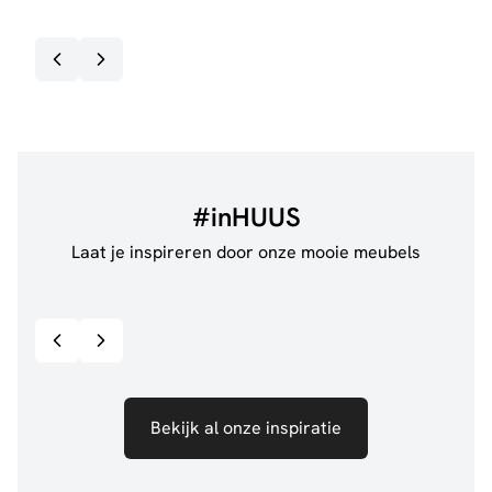
#inHUUS
Laat je inspireren door onze mooie meubels
@jillgoede_
867
@de.
Bekijk inspiratie details
Bekijk al onze inspiratie