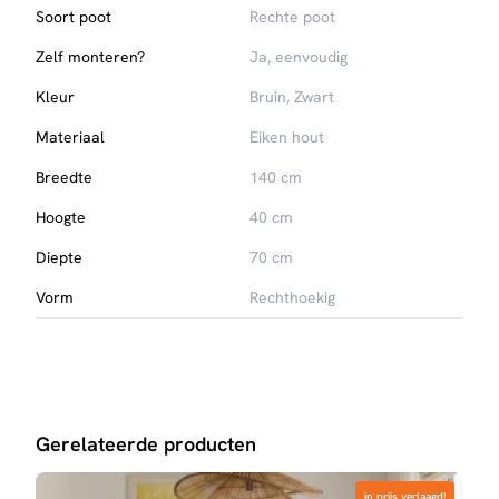
Soort poot
Rechte poot
Zelf monteren?
Ja, eenvoudig
Kleur
Bruin, Zwart
Materiaal
Eiken hout
Breedte
140 cm
Hoogte
40 cm
Diepte
70 cm
Vorm
Rechthoekig
Gerelateerde producten
in prijs verlaagd!
in prijs verlaagd!