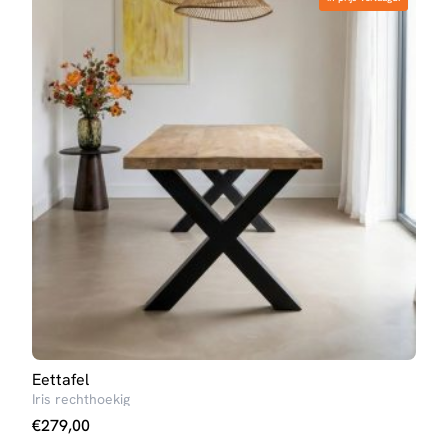
Eettafel
Salo
Iris rechthoekig
Elize
€
279,00
€
10