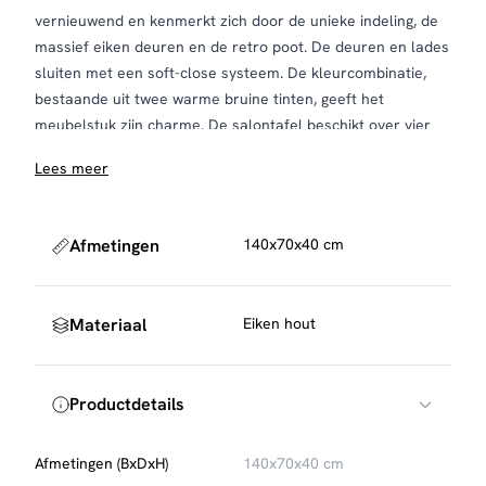
vernieuwend en kenmerkt zich door de unieke indeling, de
massief eiken deuren en de retro poot. De deuren en lades
sluiten met een soft-close systeem. De kleurcombinatie,
bestaande uit twee warme bruine tinten, geeft het
meubelstuk zijn charme. De salontafel beschikt over vier
deuren en twee open vakken. Combineer dit artikel met de
Lees meer
overige meubels uit onze collectie Bresso!
Afmetingen
140x70x40 cm
Materiaal
Eiken hout
Productdetails
Afmetingen (BxDxH)
140x70x40 cm