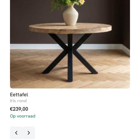
Eettafel
Salo
Iris rond
Ann
€
239,00
€
99
Op voorraad