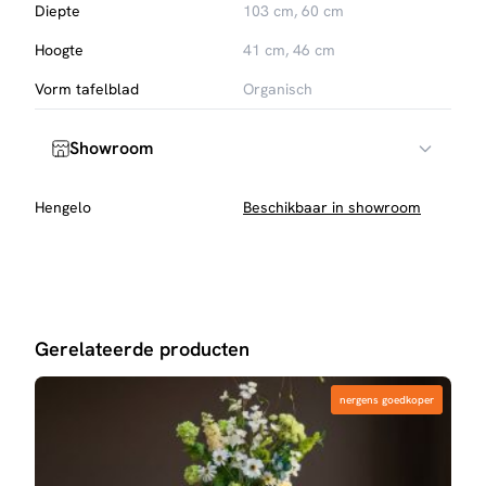
Diepte
103 cm, 60 cm
Hoogte
41 cm, 46 cm
Vorm tafelblad
Organisch
Showroom
Hengelo
Beschikbaar in showroom
Gerelateerde producten
nergens goedkoper
nergens goedkoper