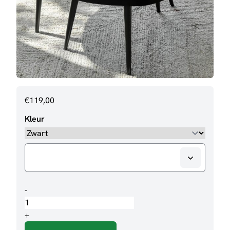
€
119,00
Kleur
Salontafelset
-
Luna
aantal
+