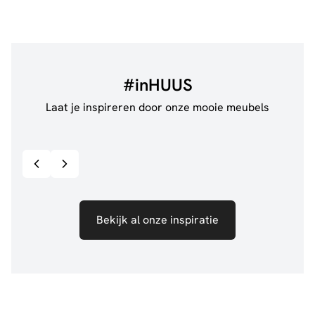
#inHUUS
Laat je inspireren door onze mooie meubels
@jillgoede_
867
@ano
Bekijk inspiratie details
Bekijk al onze inspiratie