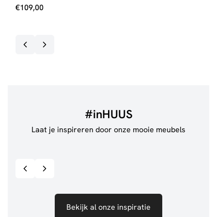
€
109,00
€
27
#inHUUS
Laat je inspireren door onze mooie meubels
@jillgoede_
867
@de.
Bekijk inspiratie details
Bekijk al onze inspiratie