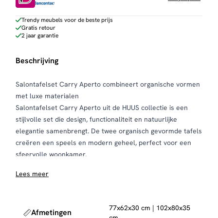
Trendy meubels voor de beste prijs
Gratis retour
2 jaar garantie
Beschrijving
Salontafelset Carry Aperto combineert organische vormen
met luxe materialen
Salontafelset Carry Aperto uit de HUUS collectie is een
stijlvolle set die design, functionaliteit en natuurlijke
elegantie samenbrengt. De twee organisch gevormde tafels
creëren een speels en modern geheel, perfect voor een
sfeervolle woonkamer.
De tafelbladen zijn uitgevoerd in hoogwaardig 3D-keramiek
Lees meer
en verkrijgbaar in een verfijnde travertin-look of luxe Taj
Mahal-look. Dankzij de natuurlijke uitstraling van het
keramiek krijgen de tafels een exclusief karakter, terwijl het
77x62x30 cm | 102x80x35
Afmetingen
materiaal tegelijkertijd uiterst praktisch is. Keramiek is
cm