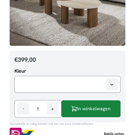
€
399,00
Kleur
-
+
In winkelwagen
Salontafelset
Carry
Gemakkelijk en veilig betalen met een van onze betaalmethodes
aperto
aantal
Bekijk opties