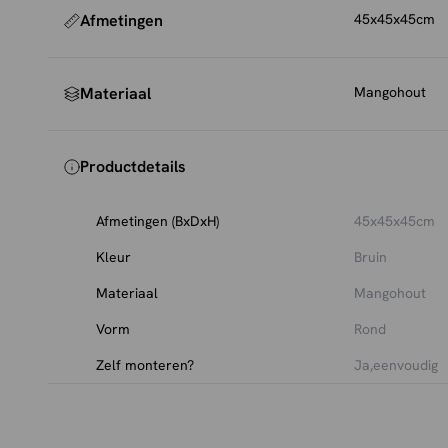
Afmetingen
45x45x45cm
Materiaal
Mangohout
Productdetails
Afmetingen (BxDxH)
45x45x45cm
Kleur
Bruin
Materiaal
Mangohout
Vorm
Rond
Zelf monteren?
Ja,eenvoudig