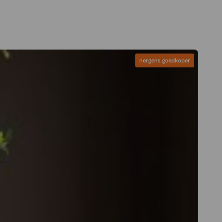
nergens goedkoper
nergens goedkoper