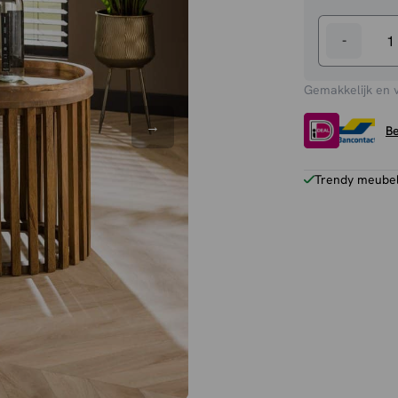
-
Salontafels
Grayson
Gemakkelijk en 
aantal
Be
Trendy meubels