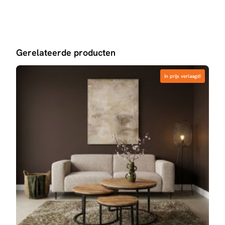
Gerelateerde producten
in prijs verlaagd!
in prijs verlaagd!