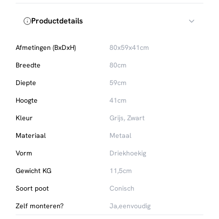
Productdetails
Afmetingen (BxDxH)
80x59x41cm
Breedte
80cm
Diepte
59cm
Hoogte
41cm
Kleur
Grijs, Zwart
Materiaal
Metaal
Vorm
Driekhoekig
Gewicht KG
11,5cm
Soort poot
Conisch
Zelf monteren?
Ja,eenvoudig