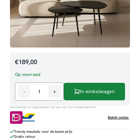
€
189,00
Op voorraad
-
+
In winkelwagen
Salontafelset
Robbie
Gemakkelijk en veilig betalen met een van onze betaalmethodes
aantal
Bekijk opties
Trendy meubels voor de beste prijs
Gratis retour