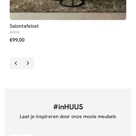
Salontafelset
Eett
Anne
Iris 
€
99,00
€
23
Op v
#inHUUS
Laat je inspireren door onze mooie meubels
@anouskaband
528
@thui
Bekijk inspiratie details