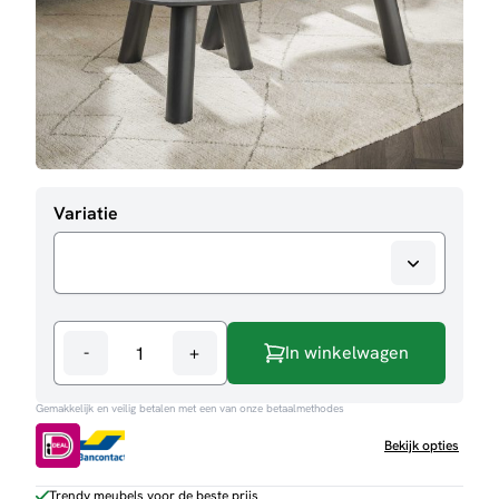
Variatie
-
+
In winkelwagen
Salontafelset
Zackery
Gemakkelijk en veilig betalen met een van onze betaalmethodes
aantal
Bekijk opties
Trendy meubels voor de beste prijs