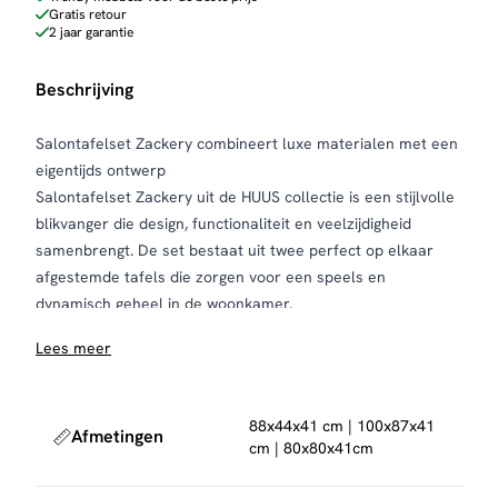
Gratis retour
2 jaar garantie
Beschrijving
Salontafelset Zackery combineert luxe materialen met een
eigentijds ontwerp
Salontafelset Zackery uit de HUUS collectie is een stijlvolle
blikvanger die design, functionaliteit en veelzijdigheid
samenbrengt. De set bestaat uit twee perfect op elkaar
afgestemde tafels die zorgen voor een speels en
dynamisch geheel in de woonkamer.
De tafelbladen zijn uitgevoerd in hoogwaardig keramiek
Lees meer
met een elegante travertin look. De subtiele nuances en
natuurlijke uitstraling geven de tafels een luxe karakter,
terwijl keramiek bekendstaat om zijn krasbestendige,
88x44x41 cm | 100x87x41
Afmetingen
hittebestendige en onderhoudsvriendelijke eigenschappen.
cm | 80x80x41cm
Ideaal voor dagelijks gebruik.
Salontafelset Zackery is verkrijgbaar in drie unieke