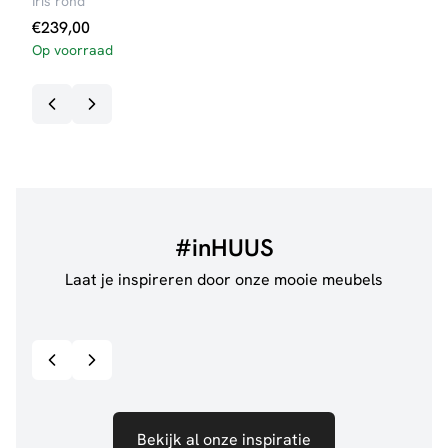
Iris rond
Iris 
€
239,00
€
27
Op voorraad
#inHUUS
Laat je inspireren door onze mooie meubels
@jillgoede_
867
@de.
Bekijk inspiratie details
Bekijk al onze inspiratie