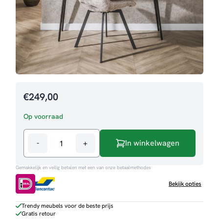
€
249,00
Op voorraad
-
+
In winkelwagen
Sidetable
Ruby
Gemakkelijk en veilig betalen met een van onze betaalmethodes
aantal
Bekijk opties
Trendy meubels voor de beste prijs
Gratis retour