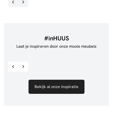
#inHUUS
Laat je inspireren door onze mooie meubels
@jillgoede_
867
@de.
Bekijk inspiratie details
Bekijk al onze inspiratie