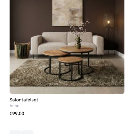
Salontafelset
Salo
Anne
Elize
€
99,00
€
10