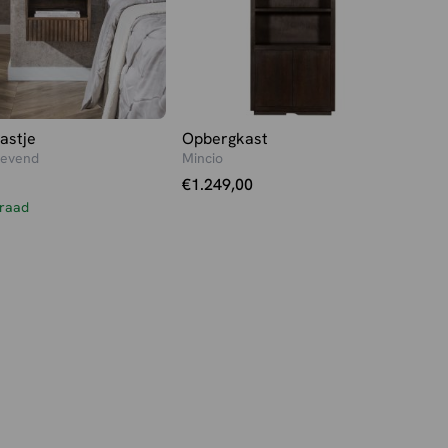
astje
Opbergkast
wevend
Mincio
€
1.249,00
raad