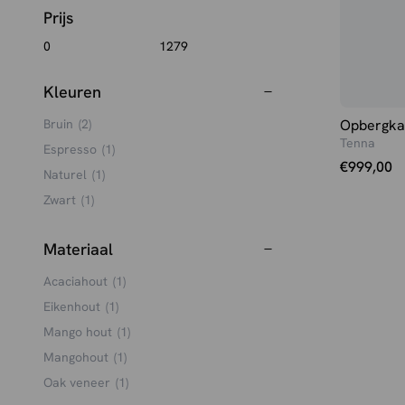
Prijs
Kleuren
Opbergka
Bruin
(2)
Tenna
Espresso
(1)
€
999,00
Naturel
(1)
Zwart
(1)
Materiaal
Acaciahout
(1)
Eikenhout
(1)
Mango hout
(1)
Mangohout
(1)
Oak veneer
(1)