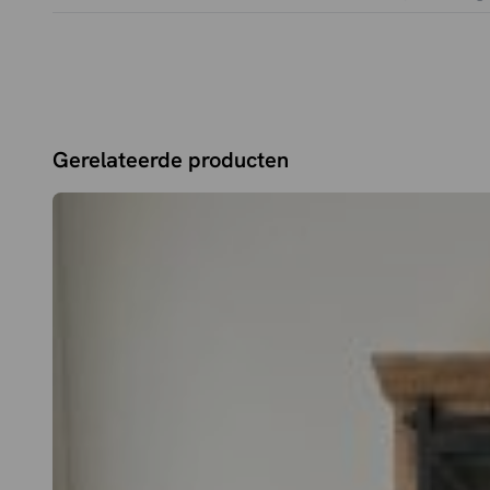
Warme drift brown finish
Zwevend ontwerp voor een ruimtelijk effect
Verkrijgbaar in twee uitvoeringen
Keuze uit lade met open vak of lade met legplank
Gerelateerde producten