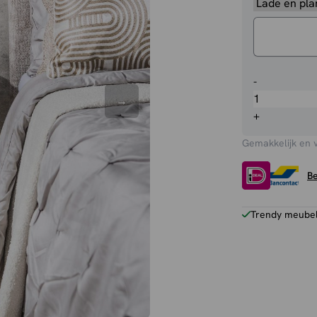
Nachtkastj
-
Ruby
zwevend
+
aantal
Gemakkelijk en 
Be
Trendy meubels