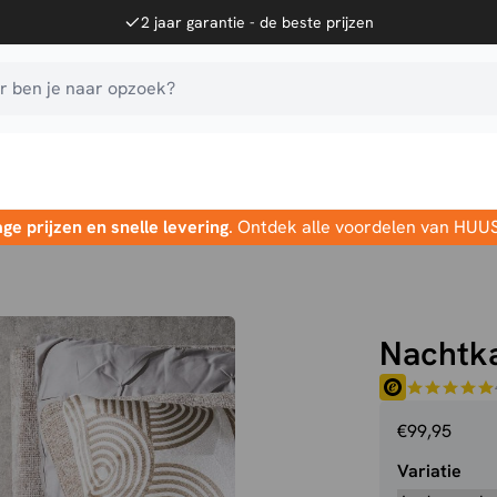
2 jaar garantie - de beste prijzen
 ben je naar opzoek?
age prijzen en snelle levering
. Ontdek alle voordelen van HUU
Nachtk
€
99,95
Variatie