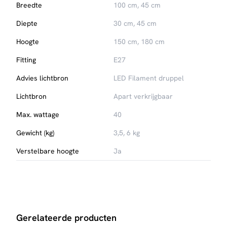
Breedte
100 cm, 45 cm
Diepte
30 cm, 45 cm
Hoogte
150 cm, 180 cm
Fitting
E27
Advies lichtbron
LED Filament druppel
Lichtbron
Apart verkrijgbaar
Max. wattage
40
Gewicht (kg)
3,5, 6 kg
Verstelbare hoogte
Ja
Gerelateerde producten