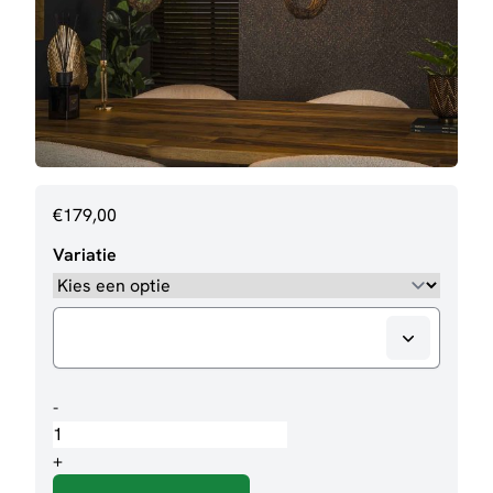
€
179,00
Variatie
Hanglamp
-
Omar
aantal
+