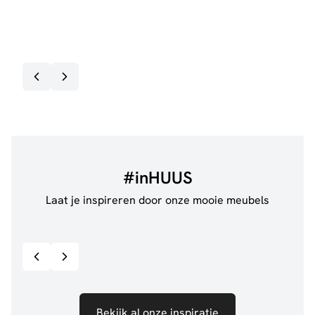
€
8,
Op v
#inHUUS
Laat je inspireren door onze mooie meubels
@jillgoede_
867
@de.
Bekijk inspiratie details
Bekijk al onze inspiratie