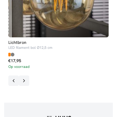
Lichtbron
Lich
LED filament bol Ø12,5 cm
LED 
€
4,
€
17,95
Op v
Op voorraad