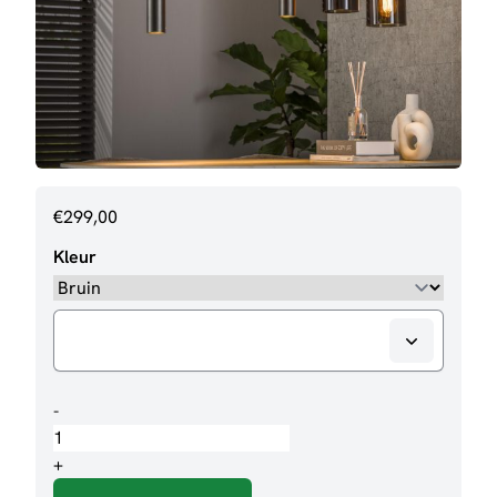
€
299,00
Kleur
Hanglamp
-
Leentje
9
+
lampen