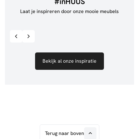
#inHUUS
Laat je inspireren door onze mooie meubels
@jillgoede_
867
@de.
Bekijk inspiratie details
Bekijk al onze inspiratie
Terug naar boven