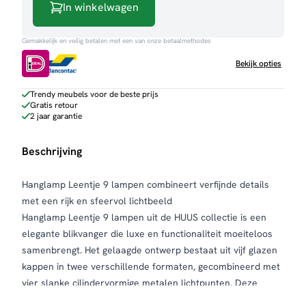
In winkelwagen
aantal
Gemakkelijk en veilig betalen met een van onze betaalmethodes
Bekijk opties
Trendy meubels voor de beste prijs
Gratis retour
2 jaar garantie
Beschrijving
Hanglamp Leentje 9 lampen combineert verfijnde details
met een rijk en sfeervol lichtbeeld
Hanglamp Leentje 9 lampen uit de HUUS collectie is een
elegante blikvanger die luxe en functionaliteit moeiteloos
samenbrengt. Het gelaagde ontwerp bestaat uit vijf glazen
kappen in twee verschillende formaten, gecombineerd met
vier slanke cilindervormige metalen lichtpunten. Deze
combinatie zorgt voor een speels en uitgebalanceerd