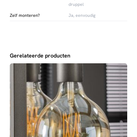
druppel
Verkrijgbaar in bruin-brons of beige met amberglas
Alle lichtpunten afzonderlijk verstelbaar tot 150 cm
Zelf monteren?
Ja, eenvoudig
Gerelateerde producten