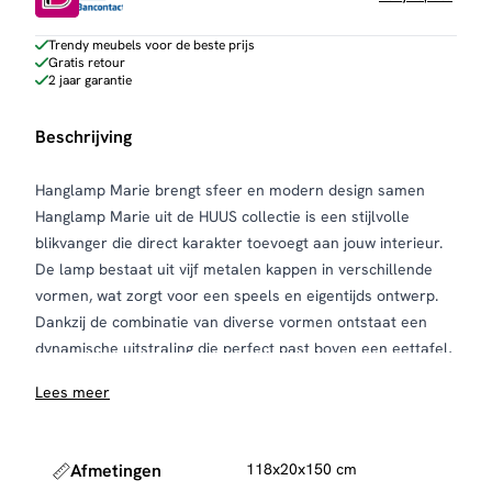
Trendy meubels voor de beste prijs
Gratis retour
2 jaar garantie
Beschrijving
Hanglamp Marie brengt sfeer en modern design samen
Hanglamp Marie uit de HUUS collectie is een stijlvolle
blikvanger die direct karakter toevoegt aan jouw interieur.
De lamp bestaat uit vijf metalen kappen in verschillende
vormen, wat zorgt voor een speels en eigentijds ontwerp.
Dankzij de combinatie van diverse vormen ontstaat een
dynamische uitstraling die perfect past boven een eettafel,
in de woonkamer of boven een kookeiland.
Lees meer
De hanglamp is verkrijgbaar in de kleuren beige en brons,
waardoor je eenvoudig een uitvoering kiest die aansluit bij
jouw woonstijl. De plafondplaat is uitgevoerd in een
Afmetingen
118x20x150 cm
bijpassende kleur, wat zorgt voor een rustig en harmonieus