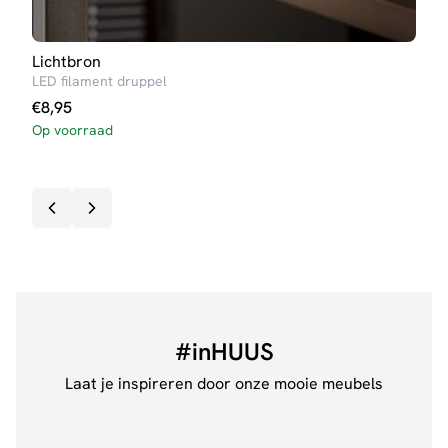
Lichtbron
Lich
LED filament druppel
LED 
€
8,95
€
4,
Op voorraad
Op v
#inHUUS
Laat je inspireren door onze mooie meubels