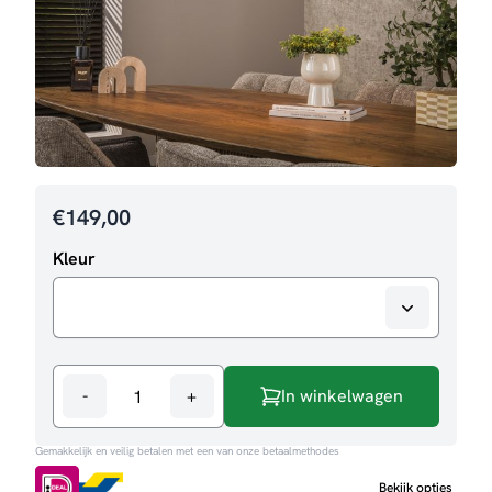
€
149,00
Kleur
-
+
In winkelwagen
Hanglamp
Marie
Gemakkelijk en veilig betalen met een van onze betaalmethodes
aantal
Bekijk opties