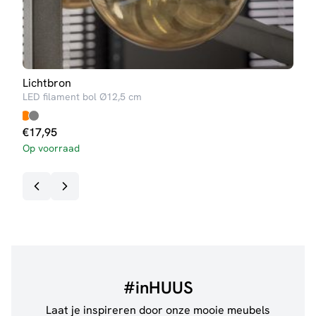
Lichtbron
Tafe
LED filament bol Ø12,5 cm
Sofie
€
17,95
Op voorraad
#inHUUS
Laat je inspireren door onze mooie meubels