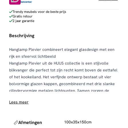
aantal
Trendy meubels voor de beste prijs
Gratis retour
2 jaar garantie
Beschrijving
Hanglamp Plevier combineert elegant glasdesign met een
rijk en sfeervol lichtbeeld
Hanglamp Plevier uit de HUUS collectie is een stijlvolle
blikvanger die perfect tot zijn recht komt boven de eettafel
of het kookeiland. Het verfijnde ontwerp bestaat uit vier
bolvormige glazen kappen, gecombineerd met drie slanke
cilindervormige metalen lichtpunten. Samen zorgen de
zeven lichtbronnen voor een uitgebalanceerd en sfeervol
Lees meer
lichtbeeld met een luxe uitstraling.
De lamp is verkrijgbaar in twee karaktervolle uitvoeringen.
De eerste variant combineert een strak artic black
Afmetingen
100x35x150cm
armatuur met glazen bollen in een mix van chroom, amber