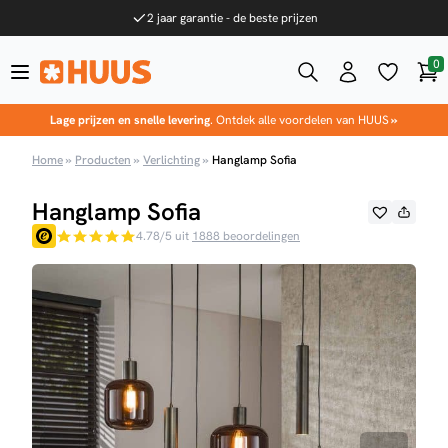
Ga naar de inhoud
2 jaar garantie - de beste prijzen
0
Win
HUUS.nl
Lage prijzen en snelle levering
. Ontdek alle voordelen van HUUS
»
Home
»
Producten
»
Verlichting
»
Hanglamp Sofia
Hanglamp Sofia
4.78/5 uit
1888 beoordelingen