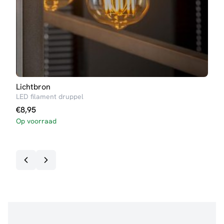
Lichtbron
Lich
LED filament druppel
LED 
€
8,95
€
12
Op voorraad
Op v