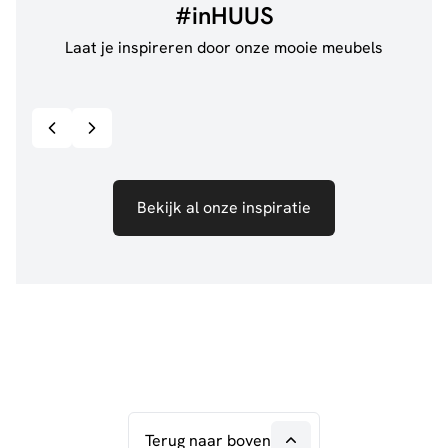
#inHUUS
Laat je inspireren door onze mooie meubels
@jillgoede_
867
@de.
Bekijk inspiratie details
Bekijk al onze inspiratie
Terug naar boven