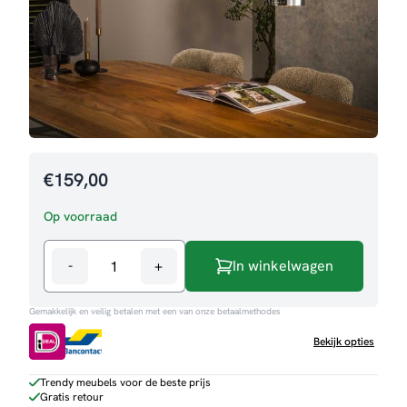
€
159,00
Op voorraad
-
+
In winkelwagen
Hanglamp
Vincent
Gemakkelijk en veilig betalen met een van onze betaalmethodes
aantal
Bekijk opties
Trendy meubels voor de beste prijs
Gratis retour