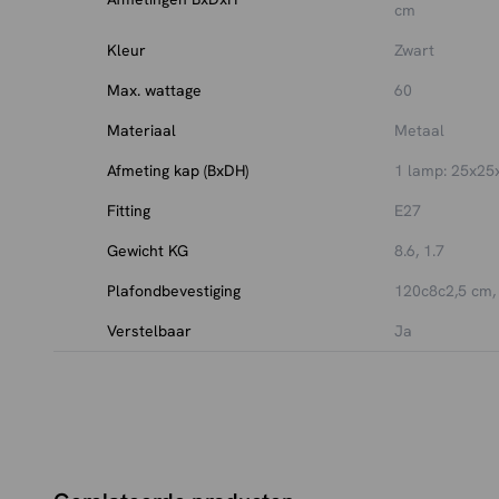
cm
Kleur
Zwart
Max. wattage
60
Materiaal
Metaal
Afmeting kap (BxDH)
1 lamp: 25x25
Fitting
E27
Gewicht KG
8.6, 1.7
Plafondbevestiging
120c8c2,5 cm,
Verstelbaar
Ja