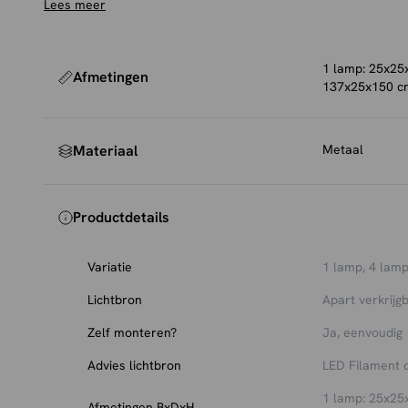
Lees meer
1 lamp: 25x25
Afmetingen
137x25x150 c
Materiaal
Metaal
Productdetails
Variatie
1 lamp
,
4 lam
Lichtbron
Apart verkrijg
Zelf monteren?
Ja, eenvoudig
Advies lichtbron
LED Filament 
1 lamp: 25x25
Afmetingen BxDxH