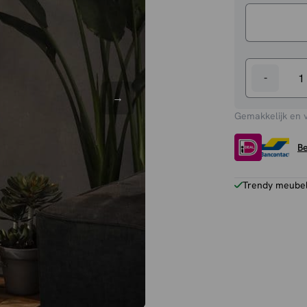
-
Hanglamp
Bette
Gemakkelijk en 
aantal
Be
Trendy meubels