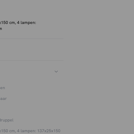
x150 cm, 4 lampen:
m
pen
baar
druppel
x150 cm, 4 lampen: 137x25x150