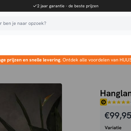
2 jaar garantie - de beste prijzen
 ben je naar opzoek?
age prijzen en snelle levering
. Ontdek alle voordelen van HUU
Hangla
€
99,9
Variatie