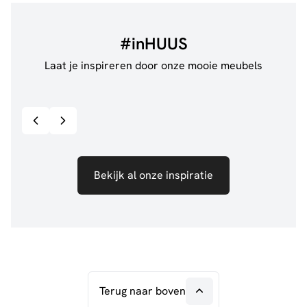
#inHUUS
Laat je inspireren door onze mooie meubels
@jillgoede_
867
@de.
Bekijk inspiratie details
Bekijk al onze inspiratie
Terug naar boven