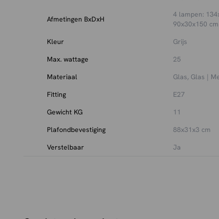
4 lampen: 134
Afmetingen BxDxH
90x30x150 cm
Kleur
Grijs
Max. wattage
25
Materiaal
Glas, Glas | M
Fitting
E27
Gewicht KG
11
Plafondbevestiging
88x31x3 cm
Verstelbaar
Ja