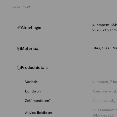
onze lichtbronnen.
Lees meer
7 lampen: Shop direct de bijpassende lichtbron:
LED fil
Bekijk
hier
al onze lichtbronnen.
4 lampen: 134
Afmetingen
90x30x150 cm
Materiaal
Glas, Glas | M
Productdetails
Variatie
4 lampen
,
7 l
Lichtbron
Apart verkrijg
Zelf monteren?
Ja, eenvoudig
LED Filament b
Advies lichtbron
Ø4,5 cm, LED 