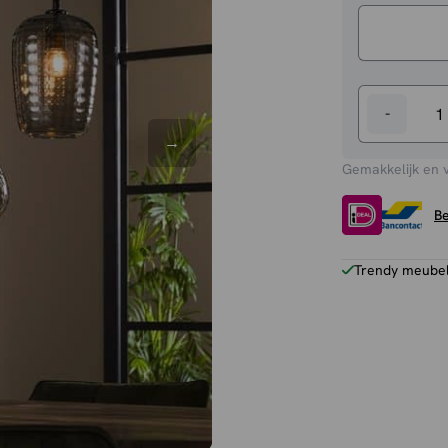
-
Hanglamp
Mikkie
Gemakkelijk en 
aantal
Be
Trendy meubels