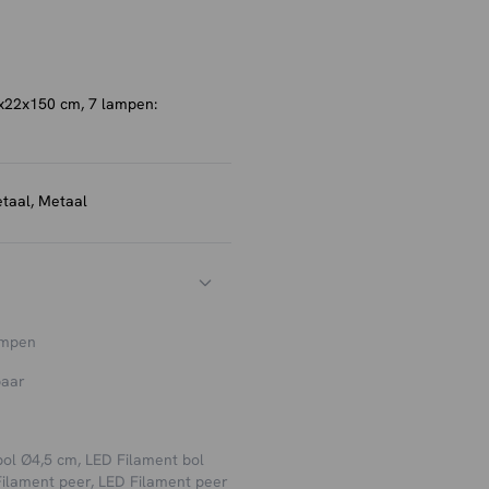
ament bol 4,5 cm
.
x22x150 cm, 7 lampen:
etaal, Metaal
ampen
baar
ol Ø4,5 cm, LED Filament bol
Filament peer, LED Filament peer