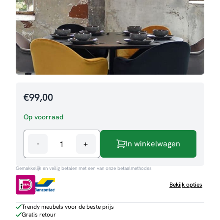
€
99,00
Op voorraad
-
+
In winkelwagen
Hanglamp
Stilo
Gemakkelijk en veilig betalen met een van onze betaalmethodes
aantal
Bekijk opties
Trendy meubels voor de beste prijs
Gratis retour