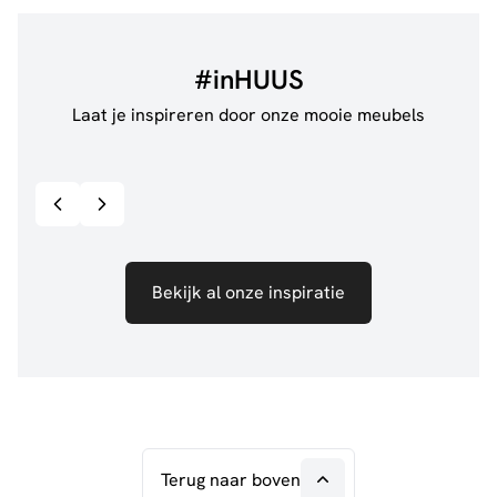
#inHUUS
Laat je inspireren door onze mooie meubels
@jillgoede_
867
@de.
Bekijk inspiratie details
Bekijk al onze inspiratie
Terug naar boven