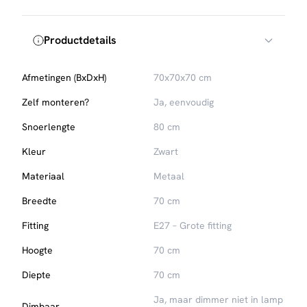
Productdetails
Afmetingen (BxDxH)
70x70x70 cm
Zelf monteren?
Ja, eenvoudig
Snoerlengte
80 cm
Kleur
Zwart
Materiaal
Metaal
Breedte
70 cm
Fitting
E27 – Grote fitting
Hoogte
70 cm
Diepte
70 cm
Ja, maar dimmer niet in lamp
Dimbaar