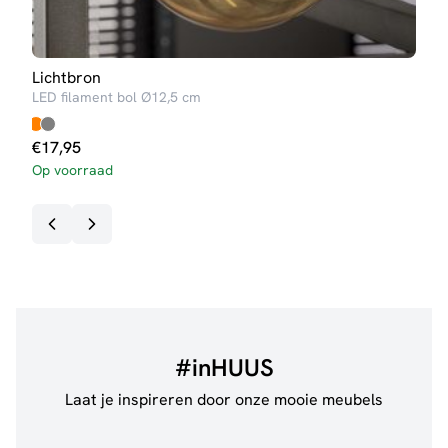
Lichtbron
Lich
LED filament bol Ø12,5 cm
LED 
€
8,
€
17,95
Op v
Op voorraad
#inHUUS
Laat je inspireren door onze mooie meubels
@jillgoede_
867
@de.
Bekijk inspiratie details