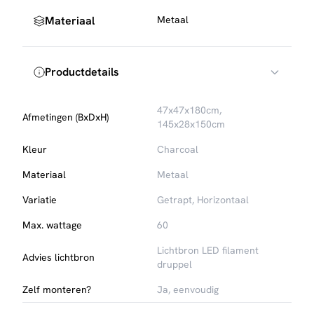
Materiaal
Metaal
Productdetails
47x47x180cm,
Afmetingen (BxDxH)
145x28x150cm
Kleur
Charcoal
Materiaal
Metaal
Variatie
Getrapt
,
Horizontaal
Max. wattage
60
Lichtbron LED filament
Advies lichtbron
druppel
Zelf monteren?
Ja, eenvoudig