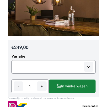
€
249,00
Variatie
-
+
In winkelwagen
Hanglamp
Volier
Gemakkelijk en veilig betalen met een van onze betaalmethodes
aantal
Bekijk opties