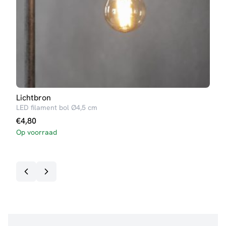
Lichtbron
Lich
LED filament bol Ø4,5 cm
LED 
€
4,80
€
8,
Op voorraad
Op v