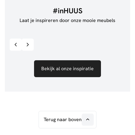
#inHUUS
Laat je inspireren door onze mooie meubels
@jillgoede_
867
@de.
Bekijk inspiratie details
Bekijk al onze inspiratie
Terug naar boven