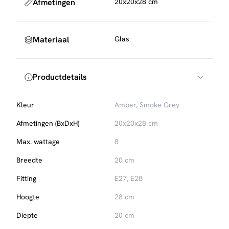
Afmetingen
20x20x28 cm
Lichtkleur: 2700K
Lumen: 200 lm
Beide varianten zijn dimbaar.
Materiaal
Glas
Onderhoud:
Afnemen met een lichtvochtige doek.
Productdetails
Kleur
Amber, Smoke Grey
Afmetingen (BxDxH)
20x20x28 cm
Max. wattage
8
Breedte
20 cm
Fitting
E27, E28
Hoogte
28 cm
Diepte
20 cm