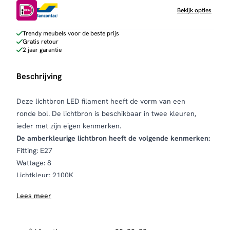
bol
Bekijk opties
Ø20
cm
Trendy meubels voor de beste prijs
Gratis retour
aantal
2 jaar garantie
Beschrijving
Deze lichtbron LED filament heeft de vorm van een
ronde bol. De lichtbron is beschikbaar in twee kleuren,
ieder met zijn eigen kenmerken.
De amberkleurige lichtbron heeft de volgende kenmerken:
Fitting: E27
Wattage: 8
Lichtkleur: 2100K
Lumen: 480 lm
Lees meer
De smoke grey lichtbron heeft de volgende kenmerken:
Fitting: E27
Wattage: 8