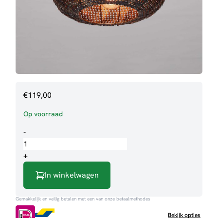
€
119,00
Op voorraad
Plafondlamp
-
Amore
aantal
+
In winkelwagen
Gemakkelijk en veilig betalen met een van onze betaalmethodes
Bekijk opties