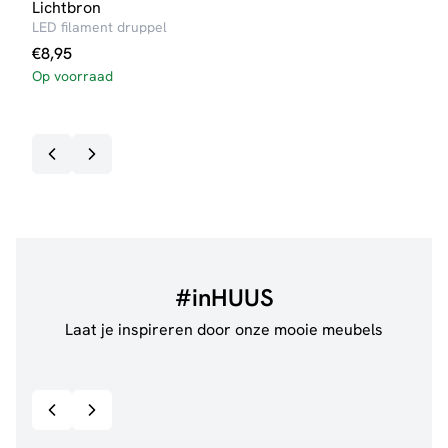
Lichtbron
Lich
LED filament druppel
LED 
€
8,95
€
4,
Op voorraad
Op v
#inHUUS
Laat je inspireren door onze mooie meubels
@jillgoede_
867
@de.
Bekijk inspiratie details