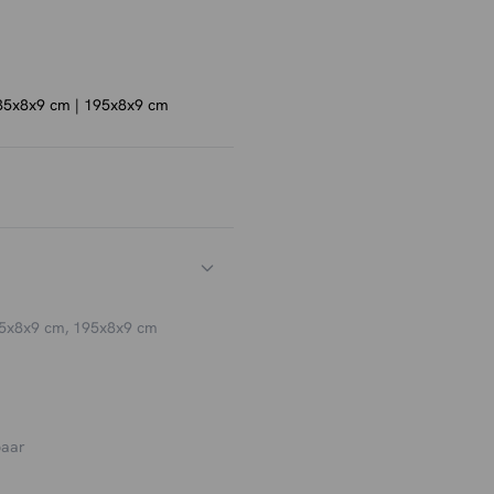
 zeven spots biedt Barbara
de lamp perfect af te stemmen
fte.
kt voor functionele ruimtes
35x8x9 cm | 195x8x9 cm
licht essentieel is.
tijlvolle en sfeervolle
ten is Barbara een ideale
5x8x9 cm, 195x8x9 cm
baar