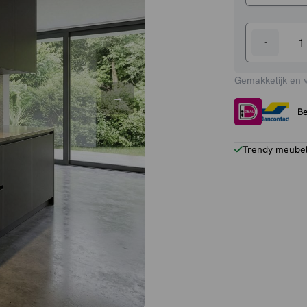
-
Plafondlam
Barbara
Gemakkelijk en 
aantal
Be
Trendy meubels