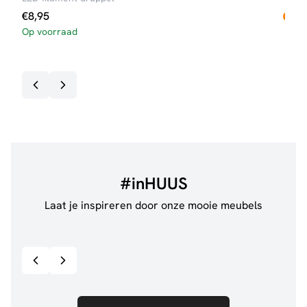
€
8,95
Op voorraad
€
17
Op v
#inHUUS
Laat je inspireren door onze mooie meubels
@jillgoede_
867
@de.
Bekijk inspiratie details