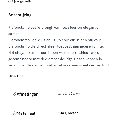
2 jaar garantie
Beschrijving
Plafondlamp Leslie brengt warmte, sfeer en elegantie
samen
Plafondlamp Leslie uit de HUUS collectie is een stijlvolle
plafondlamp die direct sfeer toevoegt aan iedere ruimte.
Het elegante armatuur in een warme bronskleur wordt
gecombineerd met drie amberkleurige glazen kappen in
verschillende vormen, wat zorgt voor een speels en verfijnd
geheel.
Lees meer
De warme amberkleur van het glas creëert een zachte en
uitnodigende lichtuitstraling. In combinatie met het bronzen
frame ontstaat een luxe uitstraling die perfect past binnen
Afmetingen
41x41x24 cm
moderne, hotel chique en industriële interieurs.
Dankzij het compacte ontwerp is Leslie ideaal voor ruimtes
waar een subtiel maar stijlvol lichtpunt gewenst is. Of je de
Materiaal
Glas, Metaal
lamp nu plaatst in de hal, slaapkamer, woonkamer of een