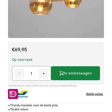
€
69,95
Op voorraad
-
+
In winkelwagen
Plafondlamp
Leslie
Gemakkelijk en veilig betalen met een van onze betaalmethodes
aantal
Bekijk opties
Trendy meubels voor de beste prijs
Gratis retour