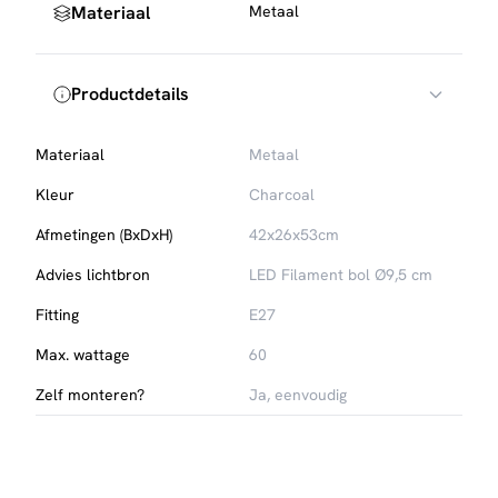
Materiaal
Metaal
Productdetails
Materiaal
Metaal
Kleur
Charcoal
Afmetingen (BxDxH)
42x26x53cm
Advies lichtbron
LED Filament bol Ø9,5 cm
Fitting
E27
Max. wattage
60
Zelf monteren?
Ja, eenvoudig