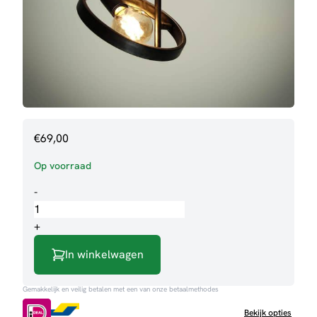
€
69,00
Op voorraad
Plafondlamp
-
Harriet
aantal
+
In winkelwagen
Gemakkelijk en veilig betalen met een van onze betaalmethodes
Bekijk opties