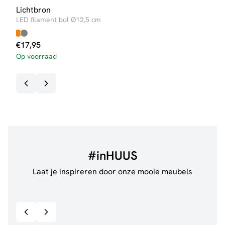
Lichtbron
Lich
LED filament bol Ø12,5 cm
LED 
€
4,
€
17,95
Op v
Op voorraad
#inHUUS
Laat je inspireren door onze mooie meubels
@jillgoede_
867
@de.
Bekijk inspiratie details