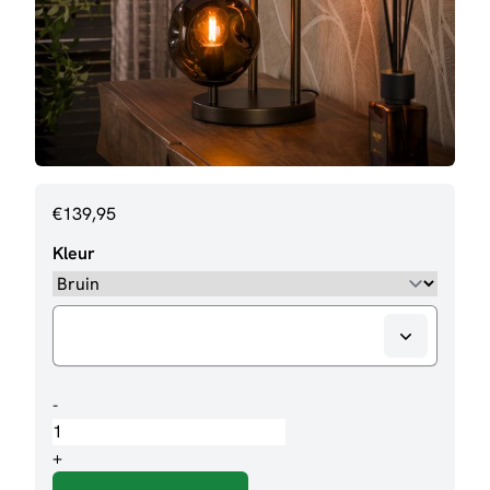
€
139,95
Kleur
Tafellamp
-
Adriaan
aantal
+