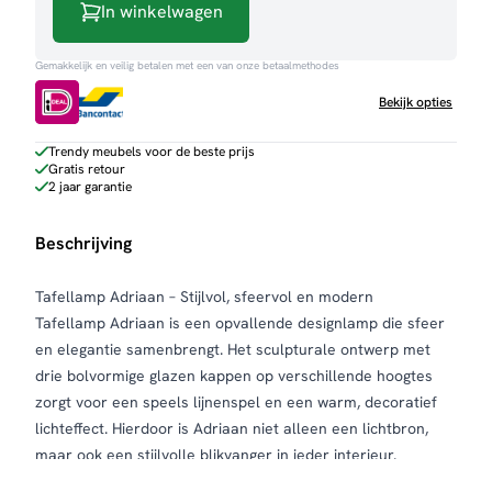
In winkelwagen
Gemakkelijk en veilig betalen met een van onze betaalmethodes
Bekijk opties
Trendy meubels voor de beste prijs
Gratis retour
2 jaar garantie
Beschrijving
Tafellamp Adriaan – Stijlvol, sfeervol en modern
Tafellamp Adriaan is een opvallende designlamp die sfeer
en elegantie samenbrengt. Het sculpturale ontwerp met
drie bolvormige glazen kappen op verschillende hoogtes
zorgt voor een speels lijnenspel en een warm, decoratief
lichteffect. Hierdoor is Adriaan niet alleen een lichtbron,
maar ook een stijlvolle blikvanger in ieder interieur.
De lamp is verkrijgbaar in twee luxe uitvoeringen: een