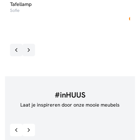
Tafellamp
Lich
Sofie
LED 
€
17
Op v
#inHUUS
Laat je inspireren door onze mooie meubels
@jillgoede_
867
@de.
Bekijk inspiratie details