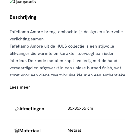
2 jaar garantie
Beschrijving
Tafellamp Amore brengt ambachtelijk design en sfeervolle
verlichting samen
Tafellamp Amore uit de HUUS collectie is een stijlvolle
blikvanger die warmte en karakter toevoegt aan ieder
interieur. De ronde metalen kap is volledig met de hand
vervaardigd en afgewerkt in een unieke burned finish, wat
zorgt voor een diepe zwart-bruine kleur en een authentieke
uitstraling. Hierdoor is elke lamp net even anders en altijd
Lees meer
uniek.
Het opengewerkte patroon in de kap maakt de lamp semi-
transparant, waardoor het licht op een sfeervolle en
Afmetingen
35x35x55 cm
speelse manier door de ruimte wordt verspreid. Dit zorgt
voor een warme ambiance, ideaal voor de woonkamer,
slaapkamer of hal.
Materiaal
Metaal
Dankzij het tijdloze ontwerp en de ambachtelijke afwerking