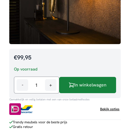
€
99,95
Op voorraad
-
+
In winkelwagen
Tafellamp
Amore
Gemakkelijk en veilig betalen met een van onze betaalmethodes
aantal
Bekijk opties
Trendy meubels voor de beste prijs
Gratis retour