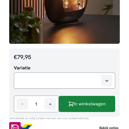
€
79,95
Variatie
-
+
In winkelwagen
Tafellamp
Ayden
Gemakkelijk en veilig betalen met een van onze betaalmethodes
aantal
Bekijk opties