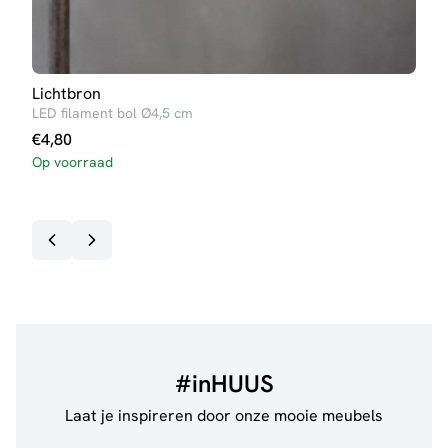
Lichtbron
Lich
LED filament bol Ø4,5 cm
LED 
€
4,80
€
12
Op voorraad
Op v
#inHUUS
Laat je inspireren door onze mooie meubels
@jillgoede_
867
@de.