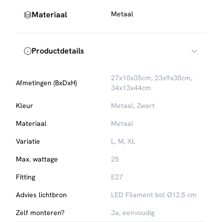
Materiaal
Metaal
Productdetails
27x10x35cm, 23x9x30cm,
Afmetingen (BxDxH)
34x13x44cm
Kleur
Metaal, Zwart
Materiaal
Metaal
Variatie
L
,
M
,
XL
Max. wattage
25
Fitting
E27
Advies lichtbron
LED Filament bol Ø12,5 cm
Zelf monteren?
Ja, eenvoudig