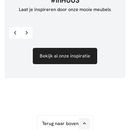
#inHUUS
Laat je inspireren door onze mooie meubels
@jillgoede_
867
@de.
Bekijk inspiratie details
Bekijk al onze inspiratie
Terug naar boven