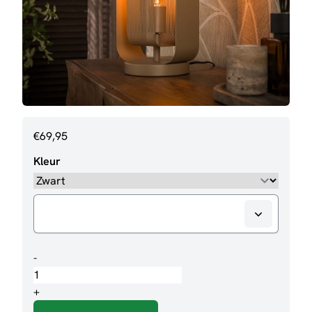
€
69,95
Kleur
Tafellamp
-
Kramer
aantal
+