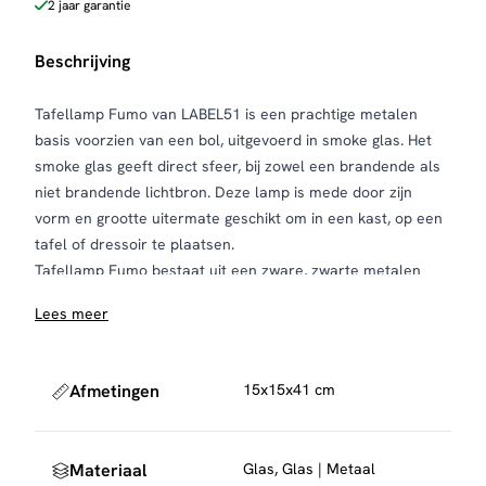
2 jaar garantie
Beschrijving
Tafellamp Fumo van LABEL51 is een prachtige metalen
basis voorzien van een bol, uitgevoerd in smoke glas. Het
smoke glas geeft direct sfeer, bij zowel een brandende als
niet brandende lichtbron. Deze lamp is mede door zijn
vorm en grootte uitermate geschikt om in een kast, op een
tafel of dressoir te plaatsen.
Tafellamp Fumo bestaat uit een zware, zwarte metalen
basis met een metalen staander die leidt naar de ronde
Lees meer
glazen bol, uitgevoerd in smoke; een grijs, licht spiegelend
en transparant glas. Het smoke glas zorgt voor een
adembenemend effect als het licht aan is maar is zeker net
Afmetingen
15x15x41 cm
zo fraai als de lamp niet brandt. Op het snoer bevindt zich
een dimmer, om de gewenste lichtsterkte te kunnen
bepalen. De prachtige materialen, kleuren en vormen
Materiaal
Glas, Glas | Metaal
zorgen voor een spannend design en geven bovendien veel