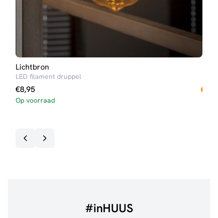
Lichtbron
Lich
LED filament druppel
LED 
€
8,95
Op voorraad
€
17
Op v
#inHUUS