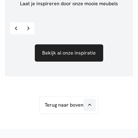
Laat je inspireren door onze mooie meubels
@jillgoede_
867
@de.
Bekijk inspiratie details
Bekijk al onze inspiratie
Terug naar boven