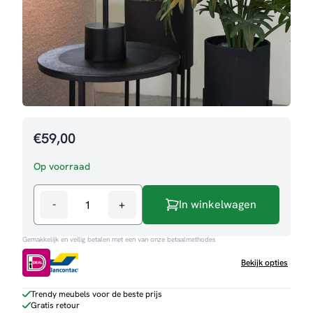
€
59,00
Op voorraad
-
+
In winkelwagen
Tafellamp
Fumo
Gemakkelijk en veilig betalen met een van onze betaalmethodes
aantal
Bekijk opties
Trendy meubels voor de beste prijs
Gratis retour