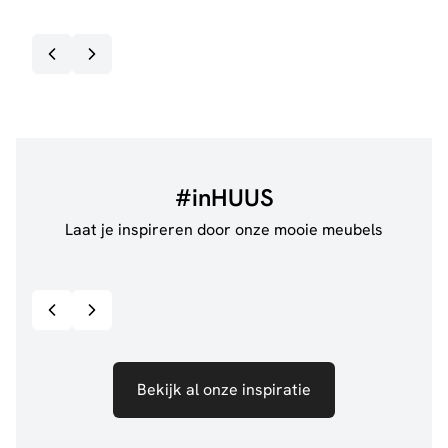
#inHUUS
Laat je inspireren door onze mooie meubels
@jillgoede_
867
@de.
Bekijk inspiratie details
Bekijk al onze inspiratie