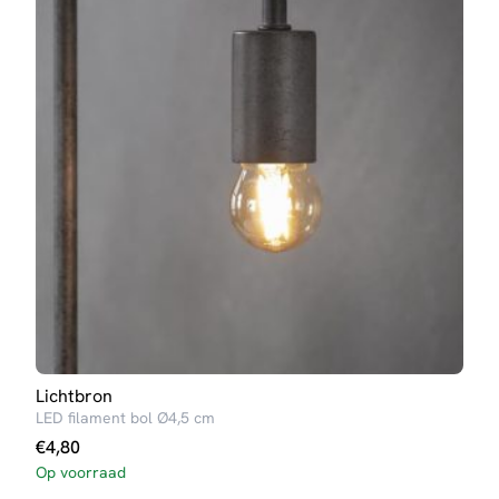
Lichtbron
Tafe
LED filament bol Ø4,5 cm
Sofie
€
4,80
Op voorraad