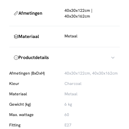
40x30x122cm |
Afmetingen
40x30x162cm
Materiaal
Metaal
Productdetails
Afmetingen (BxDxH)
40x30x122cm, 40x30x162cm
Kleur
Charcoal
Materiaal
Metaal
Gewicht (kg)
6 kg
Max. wattage
60
Fitting
E27