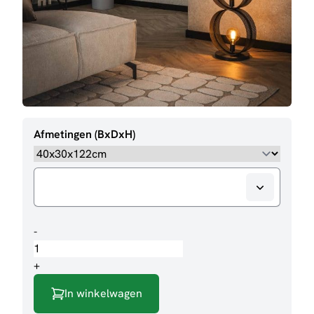
Afmetingen (BxDxH)
Vloerlamp
-
Angelo
aantal
+
In winkelwagen