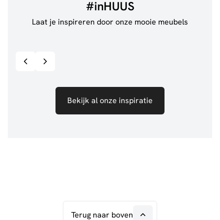
#inHUUS
Laat je inspireren door onze mooie meubels
@jillgoede_
867
@de.
Bekijk inspiratie details
Bekijk al onze inspiratie
Terug naar boven