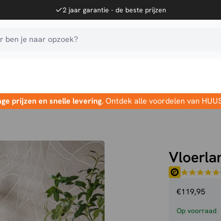
2 jaar garantie - de beste prijzen
 ben je naar opzoek?
age prijzen en snelle levering
. Ontdek alle voordelen van HUU
Vloerl
€
119,95
Op voorraad