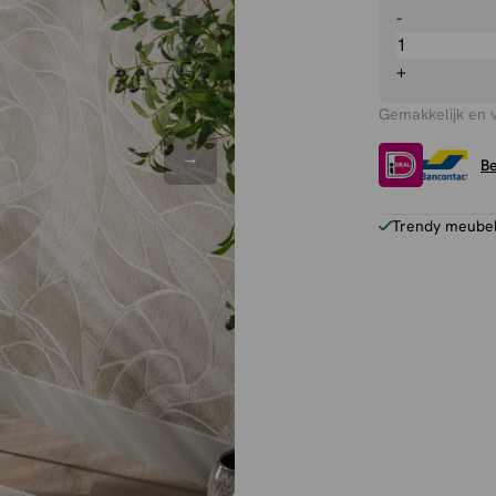
Vloerlamp
-
Gerda
aantal
+
Gemakkelijk en 
Be
Trendy meubels